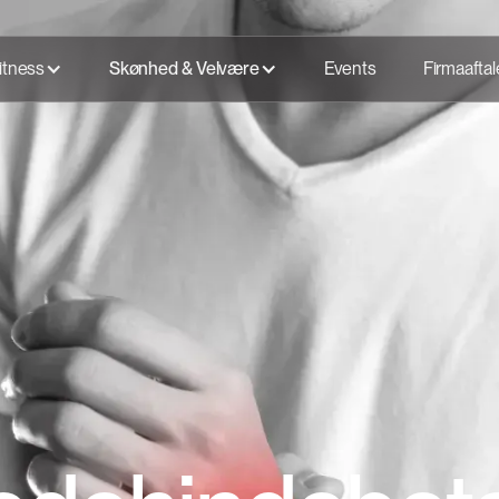
itness
Skønhed & Velvære
Events
Firmaaftal