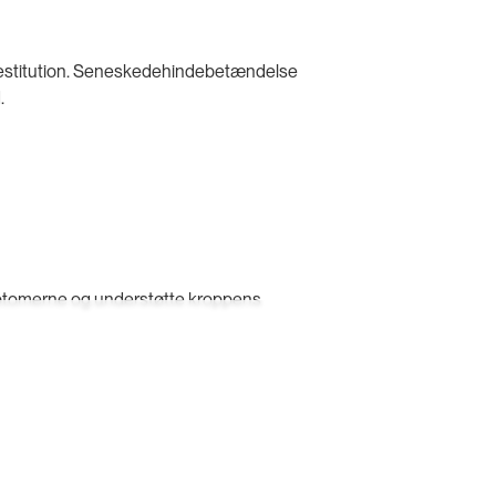
g restitution. Seneskedehindebetændelse
.
ymptomerne og understøtte kroppens