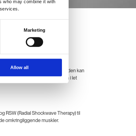
ers who may combine it with
 services.
Marketing
Allow all
leddet eller akillessenen. Tilstanden kan
 at holde håndleddet eller anklen i let
og RSW (Radial Shockwave Therapy) til
de omkringliggende muskler.