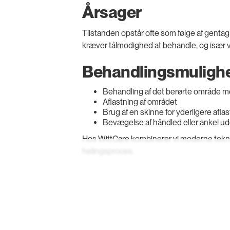
Årsager
Tilstanden opstår ofte som følge af genta
kræver tålmodighed at behandle, og især ve
Behandlingsmuligh
Behandling af det berørte område 
Aflastning af området
Brug af en skinne for yderligere afla
Bevægelse af håndled eller ankel ud
Hos WittCare kombinerer vi moderne tekno
helingsproces.