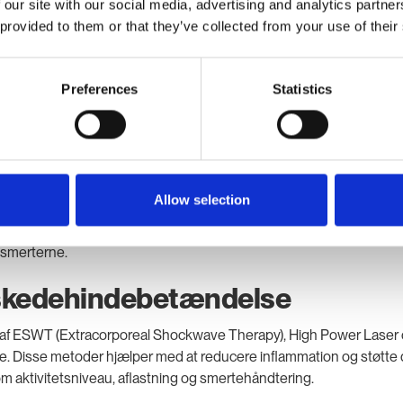
 our site with our social media, advertising and analytics partn
 provided to them or that they’ve collected from your use of their
Preferences
Statistics
tændelse
Allow selection
risk tilstand, der påvirker retinaklet (senehinden) omkring hånd
viteter ofte belaster området yderligere. Det er dog stadig en fordel
 smerterne.
eskedehindebetændelse
 af ESWT (Extracorporeal Shockwave Therapy), High Power Laser 
 Disse metoder hjælper med at reducere inflammation og støtte 
 aktivitetsniveau, aflastning og smertehåndtering.