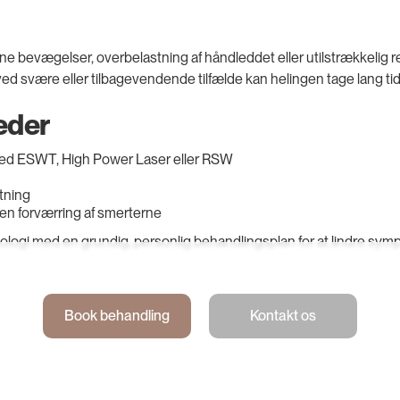
gne bevægelser, overbelastning af håndleddet eller utilstrækkeli
d svære eller tilbagevendende tilfælde kan helingen tage lang tid
eder
med ESWT, High Power Laser eller RSW
stning
en forværring af smerterne
logi med en grundig, personlig behandlingsplan for at lindre s
Book behandling
Kontakt os
Book behandling
Kontakt os