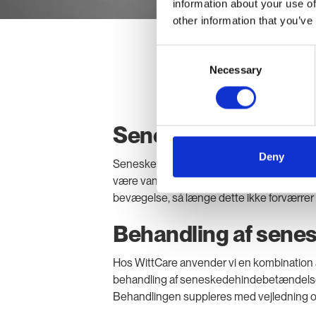
information about your use of
other information that you’ve
Consent
Necessary
Selection
Seneskedehindebe
Deny
Seneskedehindebetændelse er en inflammato
være vanskelig at behandle, da daglige akti
bevægelse, så længe dette ikke forværrer
Behandling af sen
Hos WittCare anvender vi en kombination
behandling af seneskedehindebetændelse.
Behandlingen suppleres med vejledning om