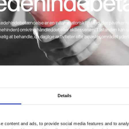
edehindebet
dehindebetændelse er en inflammatorisk tilstand, der påvirker re
nehinden) omkring håndleddet eller akillessenen. Tilstanden kan 
elig at behandle, da daglige aktiviteter ofte belaster området yderl
Details
e content and ads, to provide social media features and to analy