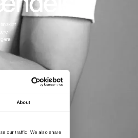
ændelse
tinaklet
være
igere.
About
se our traffic. We also share