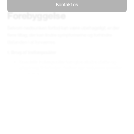
Behandling og
Kontakt os
Kontakt os
Forebyggelse
Selvom nedsunken forfod kan være ubehageligt, er der
flere tiltag, der kan lindre symptomerne og forhindre
tilstanden i at forværres:
1. Brug af Indlægssåler
Specielle indlægssåler kan give ekstra støtte og
aflastning til forfoden, hvilket kan reducere smerter
og ubehag.
2. Generel Sundhed
Vær opmærksom på søvn, kost og restitution, da
disse faktorer kan påvirke kroppens evne til at
helbrede og klare belastninger.
Professionel Vejledning
Hvis symptomerne vedvarer eller forværres, kan det være