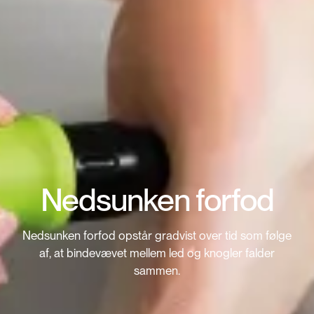
Nedsunken forfod
Nedsunken forfod opstår gradvist over tid som følge
af, at bindevævet mellem led og knogler falder
sammen.