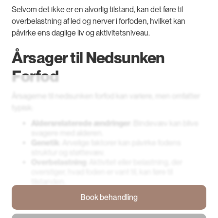
Selvom det ikke er en alvorlig tilstand, kan det føre til
overbelastning af led og nerver i forfoden, hvilket kan
påvirke ens daglige liv og aktivitetsniveau.
Årsager til Nedsunken
Forfod
Årsagerne til nedsunken forfod kan variere, men omfatter
typisk:
Aldersrelaterede ændringer
: Bindevæv kan blive
svagere med alderen.
Genetik
: Arvelige faktorer kan påvirke fodens
struktur og støttevæv.
Overbelastning
: Aktivitet eller belastning, der
overstiger, hvad foden er vant til, kan føre til
tilstanden.
Forkert fodtøj
: Uegnet fodtøj, der ikke giver
Book behandling
tilstrækkelig støtte eller stødabsorbering.
Book behandling