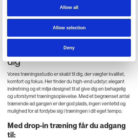
Allow all
Allow selection
Drop-in træning hos Wittcare
fitness – træn når det passer
Deny
dig
Vores træningsstudio er skabt til dig, der vægter kvalitet,
komfort og fokus. Her finder du high-end udstyr, elegant
indretning og et miljø designet til at give dig en behagelig
og uforstyrret træningsoplevelse. Med et begrænset antal
trænende ad gangen er der god plads, ingen ventetid og
mulighed for at fordybe sig i træningen i dit eget tempo.
Med drop-in træning får du adgang
til: