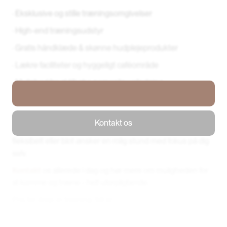
· Eksklusive og stille træningsomgivelser
· High-end træningsudstyr
· Gratis håndklæde & skønne hudplejeprodukter
· Lækre faciliteter og hyggeligt caféområde
· Mulighed for at tilkøbe personlig vejledning
· Fuld adgang i vores åbningstid (se vores åbningstider
her
)
Drop-in er en nem og ukompliceret måde at opleve
Kontakt os
Wittcare fitness på – uanset om du vil prøve os af, træne
Kontakt os
fleksibelt eller blot ønsker en rolig stund med fokus på dig
selv.
Kontakt
os allerede i dag og hør mere om muligheden for
at komme og træne - helt uforpligtende.
Pris for drop-in træning: 50 kr.