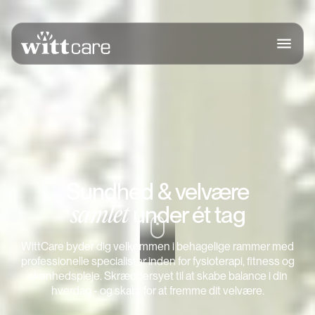
Sundhed & velvære
under ét tag
samlet
WittCare byder dig velkommen i behagelige rammer med
professionelle specialister inden for fysioterapi, fitness og
skønhedspleje. Skræddersyet til at skabe balance i din
hverdag - og skabt for at fremme dit velvære.