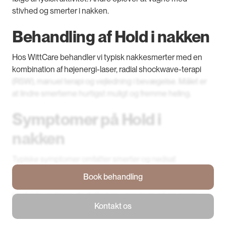
stivhed og smerter i nakken.
Behandling af Hold i nakken
Hos WittCare behandler vi typisk nakkesmerter med en
kombination af højenergi-laser, radial shockwave-terapi
(RSW), manuel terapi og vejledning i bevægelse. Målet er
at lindre smerterne hurtigst muligt og fremme heling.
Symptomer på Hold i
nakken
Typiske symptomer omfatter smerter og nedsat
bevægelighed i nakkeområdet. Hvis der opstår
Book behandling
udstrålende smerter ned i armene, bør man straks
Book behandling
kontakte en læge, da dette kan være tegn på en mere
Kontakt os
alvorlig tilstand som f.eks. rodtryk eller diskusprolaps.
Kontakt os