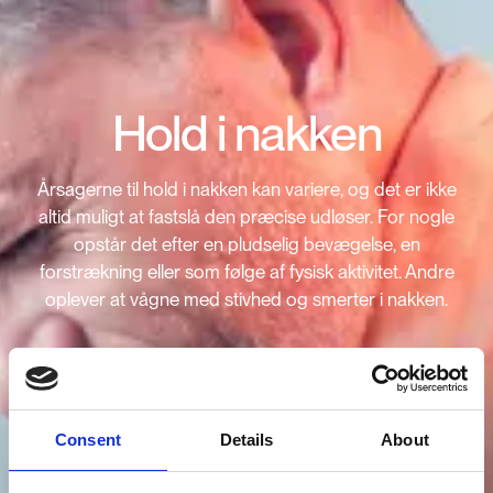
Hold i nakken
Årsagerne til hold i nakken kan variere, og det er ikke
altid muligt at fastslå den præcise udløser. For nogle
opstår det efter en pludselig bevægelse, en
forstrækning eller som følge af fysisk aktivitet. Andre
oplever at vågne med stivhed og smerter i nakken.
Consent
Details
About