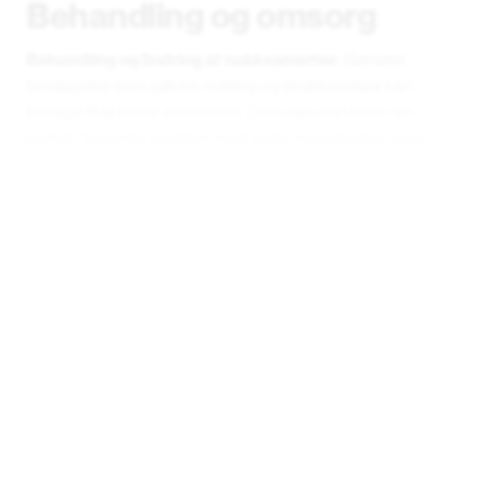
Behandling og omsorg
Behandling og lindring af nakkesmerter:
Generel
bevægelse som gåture, cykling og strækøvelser kan
bidrage til at lindre smerterne. Desuden kan hvile i en
korrekt liggende position med gode hovedpuder også
afhjælpe ubehaget.
Hvis nakkesmerter opstår hyppigt, anbefales det at
opsøge en fysioterapeut. Sammen kan der udarbejdes et
skræddersyet behandlingsforløb og træningsprogram, der
passer til dine specifikke behov og udfordringer.