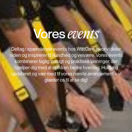
Vores
events
Deltag i spændende events hos WittCare, hvor vi deler
viden og inspirerer til sundhed og velvære. Vores events
kombinerer faglig indsigt og praktiske løsninger, der
hjælper dig med at opnå en bedre hverdag. Hold dig
opdateret og vær med til vores næste arrangement – vi
glæder os til at se dig!