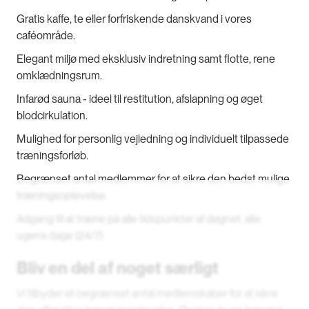
Gratis kaffe, te eller forfriskende danskvand i vores
caféområde.
Elegant miljø med eksklusiv indretning samt flotte, rene
omklædningsrum.
Infarød sauna - ideel til restitution, afslapning og øget
blodcirkulation.
Mulighed for personlig vejledning og individuelt tilpassede
træningsforløb.
Begrænset antal medlemmer for at sikre den bedst mulige
træningsoplevelse.
Adgang til at træne på alle tidspunkter af døgnet, alle
ugens dage (24/7)
Bliv en del af noget særligt
Vi tilbyder et begrænset antal medlemskaber for at sikre