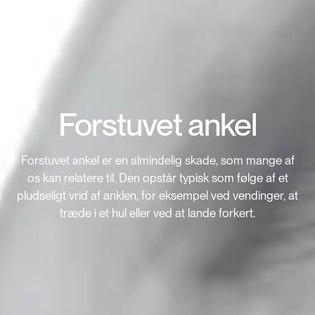
Forstuvet ankel
Forstuvet ankel er en almindelig skade, som mange af
os kan relatere til. Den opstår typisk som følge af et
pludseligt vrid af anklen, for eksempel ved vendinger, at
træde i et hul eller ved at lande forkert.