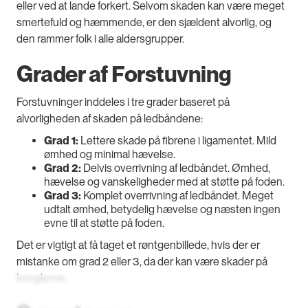
eller ved at lande forkert. Selvom skaden kan være meget
smertefuld og hæmmende, er den sjældent alvorlig, og
den rammer folk i alle aldersgrupper.
Grader af Forstuvning
Forstuvninger inddeles i tre grader baseret på
alvorligheden af skaden på ledbåndene:
Grad 1:
Lettere skade på fibrene i ligamentet. Mild
ømhed og minimal hævelse.
Grad 2:
Delvis overrivning af ledbåndet. Ømhed,
hævelse og vanskeligheder med at støtte på foden.
Grad 3:
Komplet overrivning af ledbåndet. Meget
udtalt ømhed, betydelig hævelse og næsten ingen
evne til at støtte på foden.
Det er vigtigt at få taget et røntgenbillede, hvis der er
mistanke om grad 2 eller 3, da der kan være skader på
knoglerne.