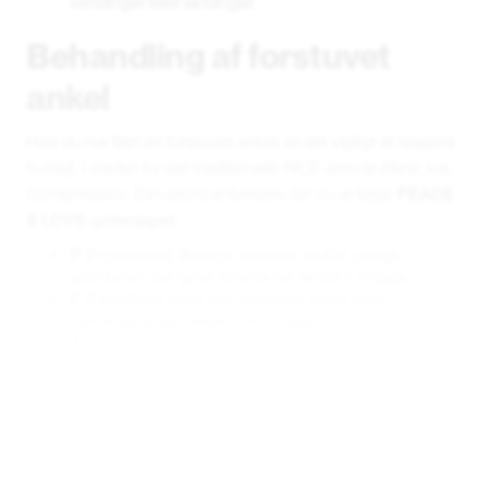
vendinger eller landinger.
Behandling af forstuvet
ankel
Hvis du har fået en forstuvet ankel, er det vigtigt at reagere
hurtigt. I stedet for det traditionelle RICE-princip (Rest, Ice,
Compression, Elevation) anbefales det nu at følge
PEACE
& LOVE-princippet
:
P
(Protection): Beskyt området ved at undgå
aktiviteter, der giver smerte de første 1-3 dage.
E
(Elevation): Hold den skadede ankel over
hjertehøjde så meget som muligt.
A
(Avoid anti-inflammatories): Undgå smertestillende
medicin, da det kan hæmme helingen.
C
(Compression): Brug et støttebind for at minimere
hævelse.
E
(Education): Lær om din krops helingsproces.
Og