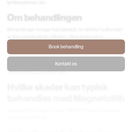
lymfesystemet, etc.
Om behandlingen
Behandlingen foregår fuld påklædt, for direkte hudkontakt
er ikke nødvendig for effekten. Med andre ord er
Magnetolith en behandling, der sker udenfor kroppen,
Book behandling
men har stor effekt inde i kroppen. En enkel behandling
Book behandling
varer mellem 5 og 20 minutter – og der må påregnes 6-8
Kontakt os
behandlinger afhængig af lidelsen, og hvordan patienten
Kontakt os
responderer på behandlingen.
Hvilke skader kan typisk
behandles med Magnetolith
Magnetolith-terapien er især effektiv til ledsmerter (også
kroniske) og slidgigt.