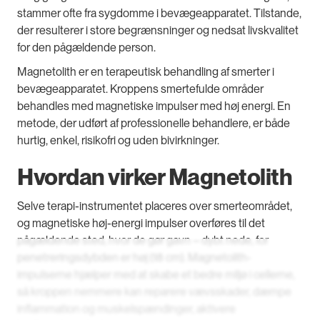
stammer ofte fra sygdomme i bevægeapparatet. Tilstande,
der resulterer i store begrænsninger og nedsat livskvalitet
for den pågældende person.
Magnetolith er en terapeutisk behandling af smerter i
bevægeapparatet. Kroppens smertefulde områder
behandles med magnetiske impulser med høj energi. En
metode, der udført af professionelle behandlere, er både
hurtig, enkel, risikofri og uden bivirkninger.
Hvordan virker Magnetolith
Selve terapi-instrumentet placeres over smerteområdet,
og magnetiske høj-energi impulser overføres til det
pågældende sted, hvor de gør gavn – dybt nede, for
penetreringsdybden er høj (18 cm). Magnetolith-
impulserne hjælper med at skabe et bedre miljø i cellerne,
så kroppen nemmere kan reparere vævsskader, dæmpe
inflammation og muskelspændinger, aktivere