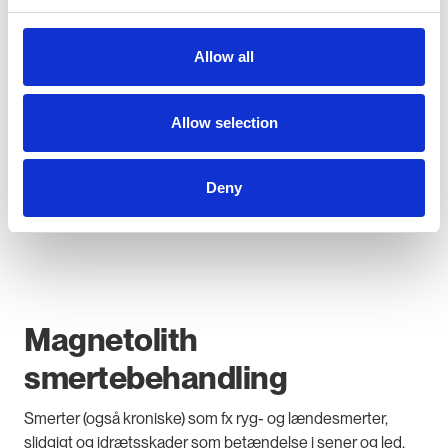
Allow all
Allow selection
Deny
Magnetolith
smertebehandling
Smerter (også kroniske) som fx ryg- og lændesmerter,
slidgigt og idrætsskader som betændelse i sener og led,