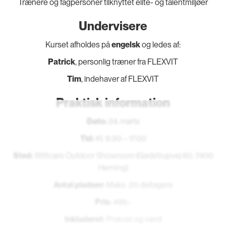
Trænere og fagpersoner tilknyttet elite- og talentmiljøer
Undervisere
Kurset afholdes på
engelsk
og ledes af:
Patrick
, personlig træner fra FLEXVIT
Tim
, indehaver af FLEXVIT
Praktisk information
Dato:
24. marts
Tid:
Kl. 9.30 – 17.00
Sted:
Wittcare Outdoor Showroom (Gødstrupvej 60, 7400
Herning)
Antal pladser:
Maks. 20 deltagere
Pris:
499,-
Inkluderet:
Frokost og vand