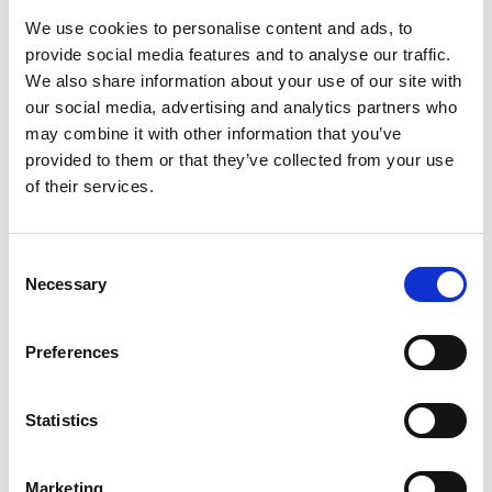
We use cookies to personalise content and ads, to
provide social media features and to analyse our traffic.
We also share information about your use of our site with
our social media, advertising and analytics partners who
FLEXVIT Certification Course
may combine it with other information that you’ve
provided to them or that they’ve collected from your use
Outdoor Showroom | 24. marts
of their services.
Den 24. marts får vi besøg af vores samarbejdspartner
FLEXVIT
, som afholder et intensivt og praksisnært kursus
i vores Outdoor Showroom. Kurset henvender sig til dig,
Consent
der arbejder professionelt med træning og bevægelse –
Necessary
Selection
og som ønsker at udvide dine kompetencer med et
anerkendt og globalt anvendt træningskoncept.
Preferences
Hvad får du ud af kurset?
Statistics
Certificering som
FLEXVIT-underviser
Indgående kendskab til FLEXVITs elastikker og deres
Marketing