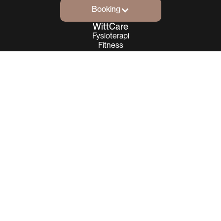
Booking
Booking
WittCare
Fysioterapi
Fitness
Skønhed & Velvære
Information
Find vej
Kontakt os
Firmaaftaler
Eksklusive fordele i din indbakke!
Tilmeld dig vores nyhedsbrev:
Email
Tilmeld
© WittCare