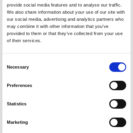
provide social media features and to analyse our traffic.
We also share information about your use of our site with
our social media, advertising and analytics partners who
may combine it with other information that you’ve
provided to them or that they’ve collected from your use
of their services.
Consent
En særlig træning, der fokuserer på at styrke mors krop
Necessary
Selection
med sikre og effektive øvelser. Træning vil blive tilpasset,
så alle kan deltage uanset niveau. Og der vil selvfølgelig
være taget hensyn til, at din baby også kan være med.
Preferences
Opstart: 9. april
Statistics
Torsdage kl. 10.00 - 11.00
Pris: 595 kr. for 6 gange
(sidste træning vil være 21/5
grundet helligdag 14/5)
Marketing
Praktisk info